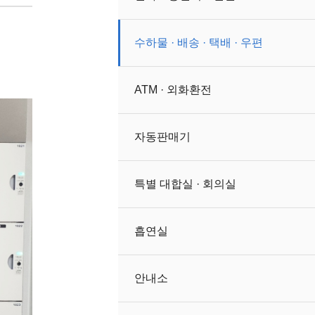
수하물 · 배송 · 택배 · 우편
ATM · 외화환전
자동판매기
특별 대합실 · 회의실
흡연실
안내소