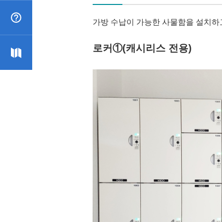
는 질문
가방 수납이 가능한 사물함을 설치하
로커①(캐시리스 전용)
어 맵