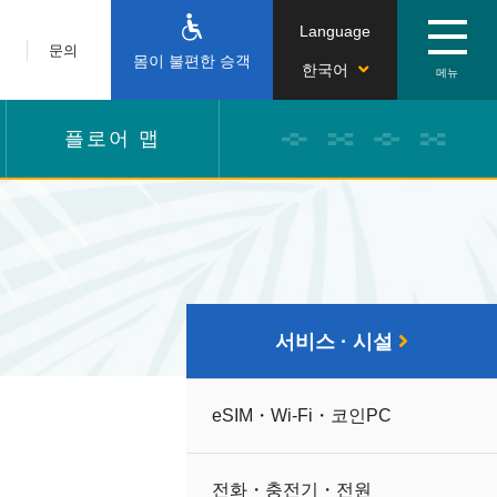
Language
문
문의
몸이 불편한 승객
한국어
플로어 맵
서비스 · 시설
eSIM・Wi-Fi・코인PC
전화・충전기・전원