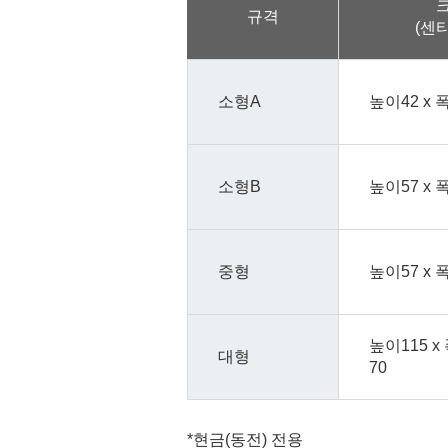
규격
(센
소형A
높이42 x 폭
소형B
높이57 x 폭
중형
높이57 x 폭
높이115 x 
대형
70
*현금(동전) 전용