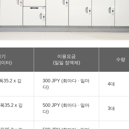
크기
이용요금
수량
티미터)
(일일 정액제)
폭35.2 x 깊
300 JPY (회마다 · 일마
4대
다)
폭35.2 x 깊
500 JPY (회마다 · 일마
3대
다)