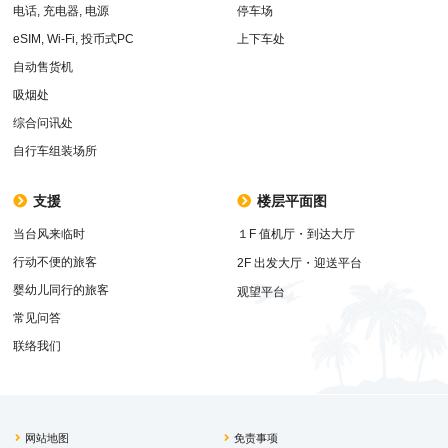
电话, 充电器, 电源
停车场
eSIM, Wi-Fi, 投币式PC
上下车处
自动售货机
吸烟处
综合问讯处
自行车组装场所
支援
楼层平面图
当台风来临时
１F 值机厅・到达大厅
行动不便的旅客
2F 出发大厅・迎送平台
婴幼儿同行的旅客
观望平台
常见问答
联络我们
网站地图
免责事项