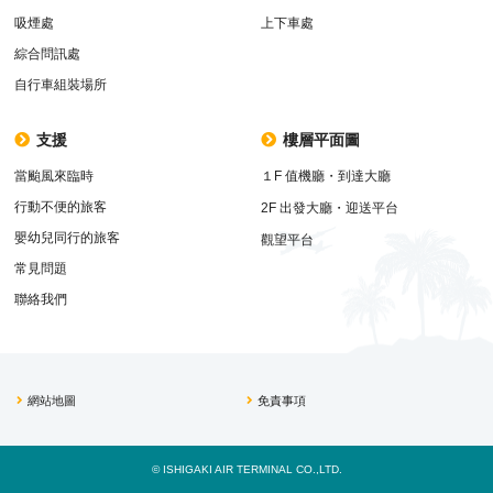
吸煙處
上下車處
綜合問訊處
自行車組裝場所
支援
樓層平面圖
當颱風來臨時
１F 值機廳・到達大廳
行動不便的旅客
2F 出發大廳・迎送平台
嬰幼兒同行的旅客
觀望平台
常見問題
聯絡我們
網站地圖
免責事項
© ISHIGAKI AIR TERMINAL CO.,LTD.