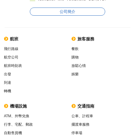
公司簡介
航班
旅客服務
飛行路線
餐飲
航空公司
購物
航班時刻表
放鬆心情
出發
娛樂
到達
轉機
機場設施
交通指南
ATM、外幣兌換
公車、計程車
行李、宅配、郵政
擺渡車服務
自動售貨機
停車場