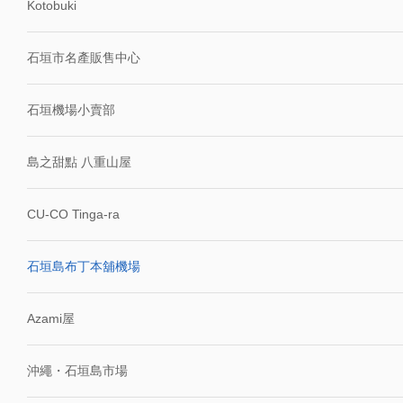
Kotobuki
石垣市名產販售中心
石垣機場小賣部
島之甜點 八重山屋
CU-CO Tinga-ra
石垣島布丁本舖機場
Azami屋
沖繩・石垣島市場