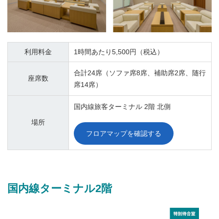
利用料金
1時間あたり5,500円（税込）
合計24席（ソファ席8席、補助席2席、随行
座席数
席14席）
国内線旅客ターミナル 2階 北側
場所
フロアマップを確認する
国内線ターミナル2階