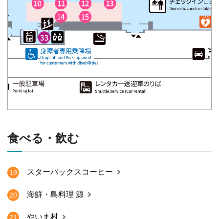
食べる・飲む
スターバックスコーヒー
19
海鮮・島料理 源
20
やいま村
21