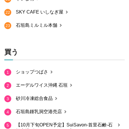
SKY CAFE いしなぎ屋
22
石垣島ミルミル本舗
23
買う
ショップつばさ
1
エーデルワイス沖縄 石垣
2
砂川冷凍総合食品
3
石垣島鍾乳洞空港売店
4
【10月下旬OPEN予定】SuiSavon-首里石鹸-石
5