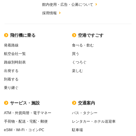
館内使用・広告・公募について
採用情報
飛行機に乗る
空港ですごす
発着路線
食べる・飲む
航空会社一覧
買う
路線別時刻表
くつろぐ
出発する
楽しむ
到着する
乗り継ぐ
サービス・施設
交通案内
ATM・外貨両替・電子マネー
バス・タクシー
手荷物・配送・宅配・郵便
レンタカー・ホテル送迎車
eSIM・Wi-Fi・コインPC
駐車場