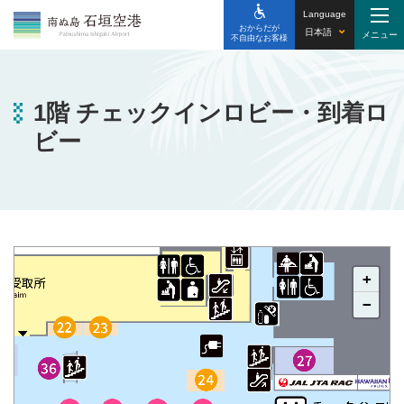
Language
おからだが
日本語
不自由なお客様
1階 チェックインロビー・到着ロ
ビー
+
−