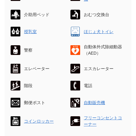
介助用ベッド
おむつ交換台
授乳室
ほじょ犬トイレ
自動体外式除細動器
警察
（AED）
エレベーター
エスカレーター
階段
電話
郵便ポスト
自動販売機
フリーコンセントコ
コインロッカー
ーナー