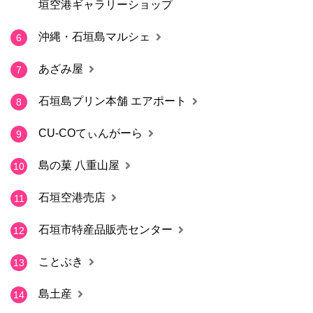
垣空港ギャラリーショップ
沖縄・石垣島マルシェ
6
あざみ屋
7
石垣島プリン本舗 エアポート
8
CU-COてぃんがーら
9
島の菓 八重山屋
10
石垣空港売店
11
石垣市特産品販売センター
12
ことぶき
13
島土産
14