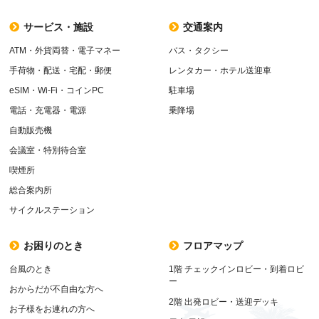
サービス・施設
交通案内
ATM・外貨両替・電子マネー
バス・タクシー
手荷物・配送・宅配・郵便
レンタカー・ホテル送迎車
eSIM・Wi-Fi・コインPC
駐車場
電話・充電器・電源
乗降場
自動販売機
会議室・特別待合室
喫煙所
総合案内所
サイクルステーション
お困りのとき
フロアマップ
台風のとき
1階 チェックインロビー・到着ロビ
ー
おからだが不自由な方へ
2階 出発ロビー・送迎デッキ
お子様をお連れの方へ