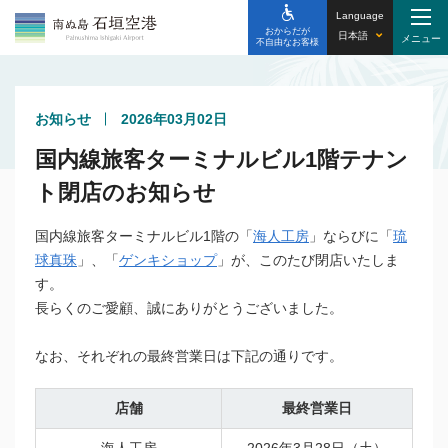
Language
おからだが
日本語
不自由なお客様
お知らせ
2026年03月02日
国内線旅客ターミナルビル1階テナン
ト閉店のお知らせ
国内線旅客ターミナルビル1階の「
海人工房
」ならびに「
琉
球真珠
」、「
ゲンキショップ
」が、このたび閉店いたしま
す。
長らくのご愛顧、誠にありがとうございました。
なお、それぞれの最終営業日は下記の通りです。
店舗
最終営業日